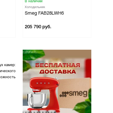
В наличии
В нали
Холодильник
Холоди
Smeg FAB28LWH6
Smeg
205 790
руб.
205 7
х камер:
ческого
можность