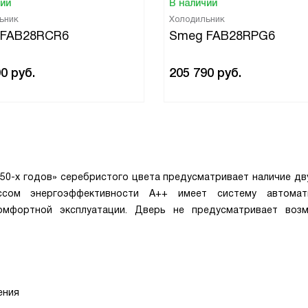
чии
В наличии
ьник
Холодильник
 FAB28RCR6
Smeg FAB28RPG6
90
руб.
205 790
руб.
50-х годов» серебристого цвета предусматривает наличие дву
сом энергоэффективности А++ имеет систему автомати
комфортной эксплуатации. Дверь не предусматривает воз
ения