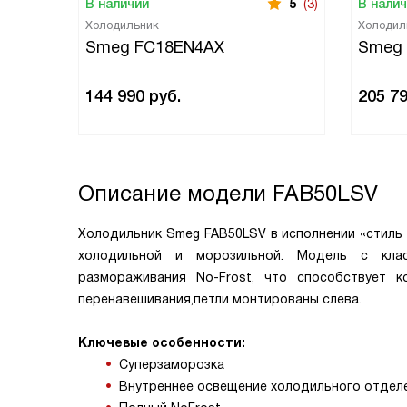
В наличии
5
(3)
В нали
Холодильник
Холодил
Smeg FC18EN4AX
Smeg
144 990
руб.
205 7
Описание модели
FAB50LSV
Холодильник Smeg FAB50LSV в исполнении «стиль 
холодильной и морозильной. Модель с клас
размораживания No-Frost, что способствует 
перенавешивания,петли монтированы слева.
Ключевые особенности:
Суперзаморозка
Внутреннее освещение холодильного отдел