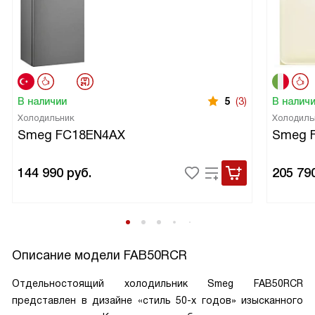
В наличии
5
(3)
В налич
Холодильник
Холодиль
Smeg FC18EN4AX
Smeg 
144 990
руб.
205 79
Описание модели
FAB50RCR
Отдельностоящий холодильник Smeg FAB50RCR
представлен в дизайне «стиль 50-х годов» изысканного