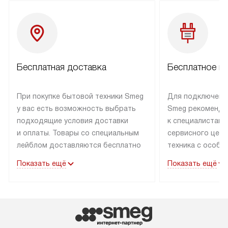
Бесплатная доставка
Бесплатное п
При покупке бытовой техники Smeg
Для подключени
у вас есть возможность выбрать
Smeg рекоменду
подходящие условия доставки
к специалистам 
и оплаты. Товары со специальным
сервисного цент
лейблом доставляются бесплатно
техника с особы
по Москве в пределах МКАД
подключается б
Показать ещё
Показать ещё
до подъезда. Доставка за пределы
коммуникациям. 
МКАД оплачивается
за пределы МКА
дополнительно. Товар, имеющий
взиматься допол
маркировку «в наличии», может
Готовые коммун
быть отправлен покупателю
предполагают н