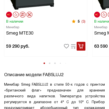
В наличии
5
(3)
В налич
Минибар
Минибар
Smeg MTE30
Smeg 
59 290
руб.
63 590
Описание модели
FAB5LUJ2
Минибар Smeg FAB5LUJ2 в стиле 50-х годов с принтом
«британский флаг» предназначен для хранения
различного вида напитков. Температура устройства
регулируется в диапазоне от 4° С до 10° C. Прибор
предусматривает абсорбционный тип охлаждения