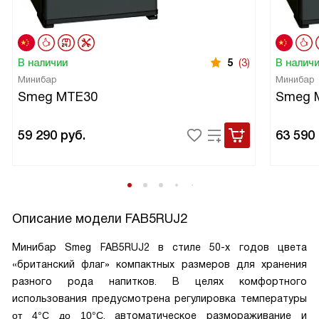
В наличии
5
(3)
В налич
Минибар
Минибар
Smeg MTE30
Smeg 
59 290
руб.
63 590
Описание модели
FAB5RUJ2
Минибар Smeg FAB5RUJ2 в стиле 50-х годов цвета
«британский флаг» компактных размеров для хранения
разного рода напитков. В целях комфортного
использования предусмотрена регулировка температуры
от 4°С до 10°С
, автоматическое размораживание и