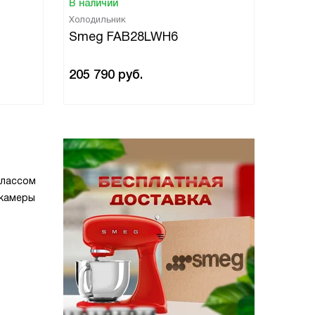
В наличии
В нали
Холодильник
Холоди
Smeg FAB28LWH6
Smeg
205 790
руб.
205 7
классом
 камеры