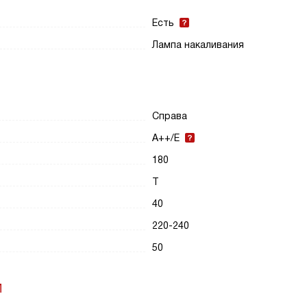
Есть
Лампа накаливания
Справа
A++/E
180
T
40
220-240
50
И