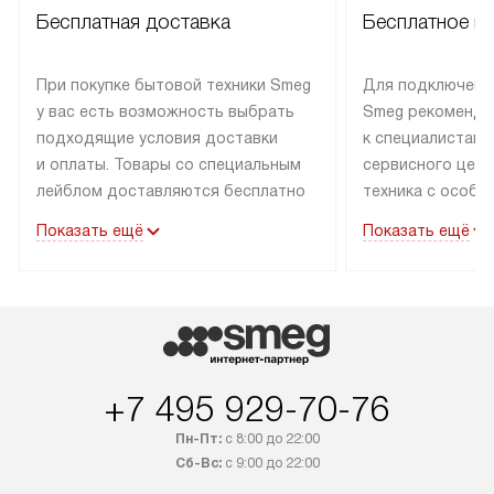
Бесплатная доставка
Бесплатное п
При покупке бытовой техники Smeg
Для подключени
у вас есть возможность выбрать
Smeg рекоменду
подходящие условия доставки
к специалистам 
и оплаты. Товары со специальным
сервисного цент
лейблом доставляются бесплатно
техника с особы
по Москве в пределах МКАД
подключается б
Показать ещё
Показать ещё
до подъезда. Доставка за пределы
коммуникациям. 
МКАД оплачивается
за пределы МКА
дополнительно. Товар, имеющий
взиматься допол
маркировку «в наличии», может
Готовые коммун
быть отправлен покупателю
предполагают н
в течение трех дней. Доставка
установленной р
+7 495 929-70-76
в Санкт-Петербург и другие
подключения к 
регионы осуществляется через
и канализации в
Пн-Пт:
с 8:00 до 22:00
транспортные компании. После
от типа техники
Сб-Вс:
с 9:00 до 22:00
100% предоплаты мы бесплатно
дополнительных 