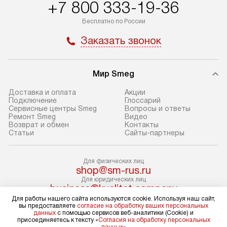
+7 800 333-19-36
доставляем заказ до офиса
определяется в 
транспортной компании в Москве.
с прайс-листом 
Бесплатно по России
Пожалуйста, уточняйте условия
доступным на са
Заказать звонок
доставки у менеджера при
«Подключение».
оформлении заказа.
Стандартный мо
Мир Smeg
В день, согласованный с вами,
в себя снятие уп
служба доставки привезет
и транспортиров
Доставка и оплата
Акции
упакованный товар до подъезда.
при необходимо
Подключение
Глоссарий
Сервисные центры Smeg
Вопросы и ответы
Если вам необходимо доставить
отдельных часте
Ремонт Smeg
Видео
покупку до двери вашей квартиры
устанавливается
Возврат и обмен
Контакты
Статьи
Сайты-партнеры
или места установки, пожалуйста,
подготовленное
предварительно согласуйте это
по уровню и под
с менеджером. За эту услугу будет
существующим к
Для физических лиц
shop@sm-rus.ru
взиматься дополнительная плата.
После этого пр
Для юридических лиц
Обратите внимание на размеры
запуск и краткая
business@kvalitet.company
товара: например, если габариты
по использовани
Для работы нашего сайта используются cookie. Используя наш сайт,
вы предоставляете
согласие на обработку ваших персональных
холодильника не позволяют
монтаж не включ
НАПИСАТЬ РУКОВОДСТВУ
данных
с помощью сервисов веб-аналитики (Cookie) и
присоединяетесь к тексту «
Согласия на обработку персональных
пронести его через дверной проем,
коммуникаций, 