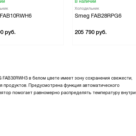
чии
В наличии
ьник
Холодильник
 FAB10RWH6
Smeg FAB28RPG6
90
руб.
205 790
руб.
FAB30RWH3 в белом цвете имеет зону сохранения свежести,
я продуктов. Предусмотрена функция автоматического
лятор помогает равномерно распределять температуру внутри