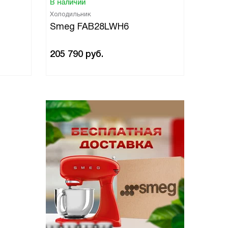
В наличии
В нали
Холодильник
Холоди
Smeg FAB28LWH6
Smeg
205 790
руб.
205 7