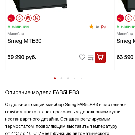
В наличии
5
(3)
В налич
Минибар
Минибар
Smeg MTE30
Smeg 
59 290
руб.
63 590
Описание модели
FAB5LPB3
Отдельностоящий минибар Smeg FAB5LPB3 в пастельно-
голубом цвете станет прекрасным дополнением кухни
нестандартного дизайна. Оснащен регулируемым
термостатом, позволяющим выставить температуру
от 4°С до 10°С. Имеет функцию автоматического