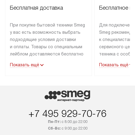
Бесплатная доставка
Бесплатное п
При покупке бытовой техники Smeg
Для подключени
у вас есть возможность выбрать
Smeg рекоменду
подходящие условия доставки
к специалистам 
и оплаты. Товары со специальным
сервисного цент
лейблом доставляются бесплатно
техника с особы
по Москве в пределах МКАД
подключается б
Показать ещё
Показать ещё
до подъезда. Доставка за пределы
коммуникациям. 
МКАД оплачивается
за пределы МКА
дополнительно. Товар, имеющий
взиматься допол
маркировку «в наличии», может
Готовые коммун
быть отправлен покупателю
предполагают н
в течение трех дней. Доставка
установленной р
+7 495 929-70-76
в Санкт-Петербург и другие
подключения к 
регионы осуществляется через
и канализации в
Пн-Пт:
с 8:00 до 22:00
транспортные компании. После
от типа техники
Сб-Вс:
с 9:00 до 22:00
100% предоплаты мы бесплатно
дополнительных 