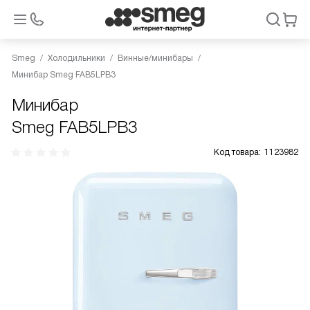
Smeg
Холодильники
Винные/минибары
Минибар Smeg FAB5LPB3
Минибар
Smeg FAB5LPB3
Код товара:
1123982